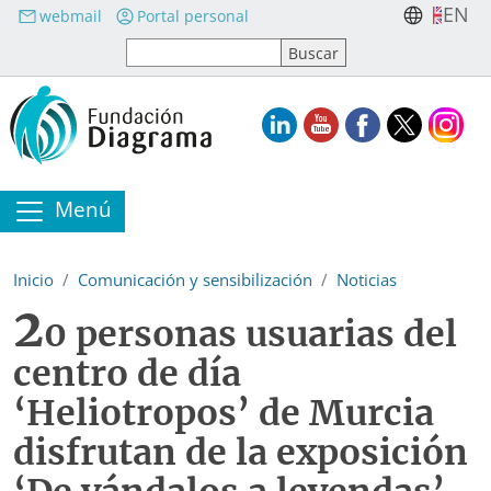
Pasar al contenido principal
EN
webmail
Portal personal
Menú
Inicio
Comunicación y sensibilización
Noticias
2
0 personas usuarias del
centro de día
‘Heliotropos’ de Murcia
disfrutan de la exposición