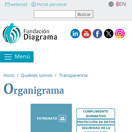
Pasar al contenido principal
EN
webmail
Portal personal
Menú
Inicio
Quiénes somos
Transparencia
O
rganigrama
CUMPLIMIENTO
NORMATIVO
PATRONATO
PROTECCIÓN DE DATOS
SEGURIDAD DE LA