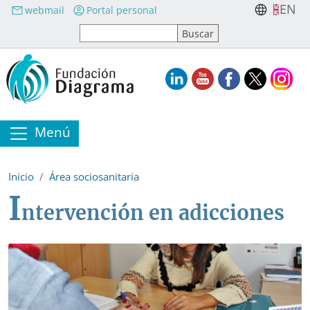
Pasar al contenido principal
EN
webmail
Portal personal
Menú
Inicio
Área sociosanitaria
I
ntervención en adicciones