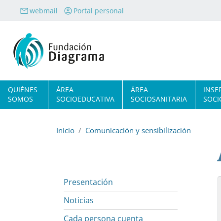
Pasar al contenido principal
webmail
Portal personal
Navegación principal
QUIÉNES
ÁREA
ÁREA
INSE
SOMOS
SOCIOEDUCATIVA
SOCIOSANITARIA
SOCI
Inicio
Comunicación y sensibilización
Presentación
Noticias
Cada persona cuenta