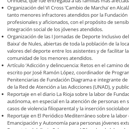
Orihuela, que fue entregada a las familias más afectad
Organización del VI Cross ‘Cambio de Marcha’ en Alcalá
tanto menores infractores atendidos por la Fundació
profesionales y aficionados, con el propósito de sensibi
integración social de los jóvenes atendidos.
Organización de las I Jornadas de Deporte Inclusivo d
Baixa’ de Nules, abiertas de toda la población de la loc
valores del deporte entre los asistentes y de facilitar la
comunidad de los menores atendidos.
Artículo ‘Adicción y delincuencia: Retos en el camino de
escrito por José Ramón López, coordinador de Program
Penitenciarias de Fundación Diagrama e integrante de l
de la Red de Atención a las Adicciones (UNAD), y publ
Reportaje en el diario La Rioja sobre la labor de Fun
autónoma, en especial en la atención de personas en si
casos de violencia filioparental y la inserción sociolabo
Reportaje en El Periódico Mediterráneo sobre la labo
Emancipación y Autonomía para personas jóvenes extut