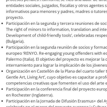
entidades sociales, juzgados, fiscalías y otros agentes 
informativos para menores y padres, madres o tutore
proyecto.
Participación en la segunda y tercera reuniones de soci
The right of minors to information, translation and int
Development of child-friendly tools’, celebradas respec
(Bulgaria).
Participación en la segunda reunión de socios y forma
europeo ‘RENYO. Re-engaging young offenders with edu
Palermo (Italia). El objetivo del proyecto es mejorar l
internamiento para lograr la implicación de los jóvenes 
Organización en Castellón de la Plana del cuarto talle
Gentle Art, Living Art’, cuyo objetivo es capacitar a p
competencias creativas que fomenten el uso del arte en
Participación en la conferencia final del proyecto europ
en Rochester (Inglaterra).
Participación en la Jornada de Difusión Erasmus+ del 
celebrada en el marco del proyecto europeo ‘+Cultura 