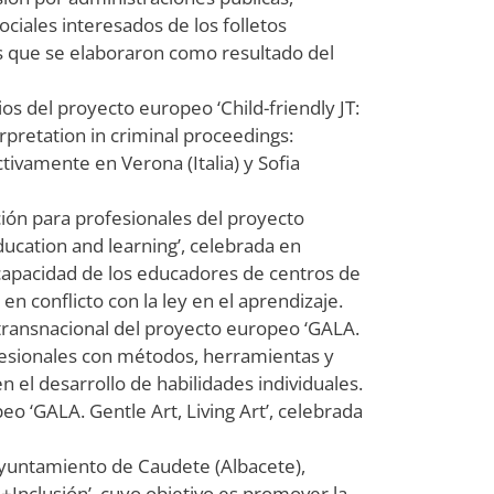
sociales interesados de los folletos
s que se elaboraron como resultado del
os del proyecto europeo ‘Child-friendly JT:
erpretation in criminal proceedings:
tivamente en Verona (Italia) y Sofia
ción para profesionales del proyecto
cation and learning’, celebrada en
a capacidad de los educadores de centros de
en conflicto con la ley en el aprendizaje.
r transnacional del proyecto europeo ‘GALA.
rofesionales con métodos, herramientas y
 el desarrollo de habilidades individuales.
eo ‘GALA. Gentle Art, Living Art’, celebrada
Ayuntamiento de Caudete (Albacete),
+Inclusión’, cuyo objetivo es promover la