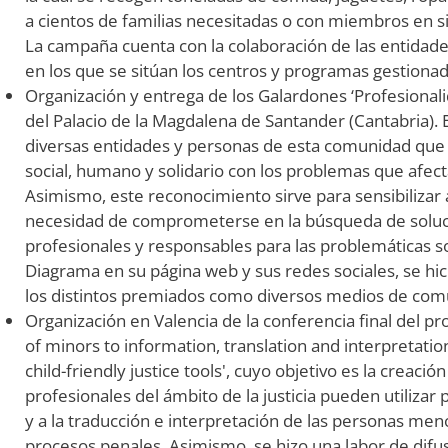
a cientos de familias necesitadas o con miembros en 
La campaña cuenta con la colaboración de las entidade
en los que se sitúan los centros y programas gestion
Organización y entrega de los Galardones ‘Profesiona
del Palacio de la Magdalena de Santander (Cantabria).
diversas entidades y personas de esta comunidad qu
social, humano y solidario con los problemas que afec
Asimismo, este reconocimiento sirve para sensibilizar 
necesidad de comprometerse en la búsqueda de solucion
profesionales y responsables para las problemáticas so
Diagrama en su página web y sus redes sociales, se hic
los distintos premiados como diversos medios de comun
Organización en Valencia de la conferencia final del pr
of minors to information, translation and interpretati
child-friendly justice tools', cuyo objetivo es la creaci
profesionales del ámbito de la justicia pueden utilizar 
y a la traducción e interpretación de las personas m
procesos penales. Asimismo, se hizo una labor de difus