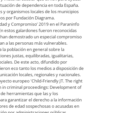
situación de dependencia en toda España.
s y organismos locales de los municipios
ados por Fundación Diagrama.
lidad y Compromiso’ 2019 en el Paraninfo
 En estos galardones fueron reconocidas
e han demostrado un especial compromiso
tan a las personas más vulnerables.
a la población en general sobre la
es justas, equilibradas, igualitarias,
ciales. De este acto, difundido por
ieron eco tanto los medios a disposición de
icación locales, regionales y nacionales.
oyecto europeo 'Child-Friendly JT. The right
on in criminal proceedings: Development of
ón de herramientas que las y los
para garantizar el derecho a la información
enores de edad sospechosas o acusadas en
ión por administraciones públicas,