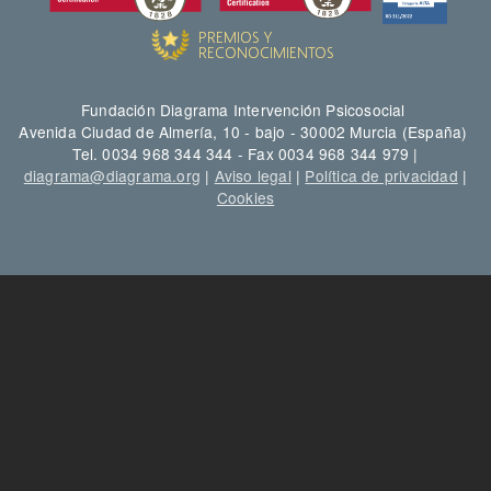
Fundación Diagrama Intervención Psicosocial
Avenida Ciudad de Almería, 10 - bajo - 30002 Murcia (España)
Tel. 0034 968 344 344 - Fax 0034 968 344 979 |
diagrama@diagrama.org
|
Aviso legal
|
Política de privacidad
|
Cookies