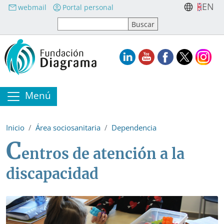
Pasar al contenido principal
EN
webmail
Portal personal
Menú
Inicio
Área sociosanitaria
Dependencia
C
entros de atención a la
discapacidad