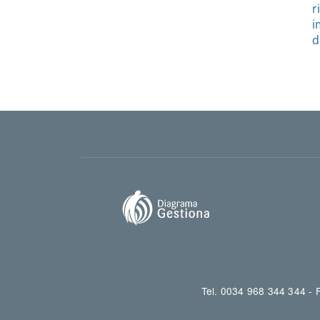
r
i
d
Tel. 0034 968 344 344 -