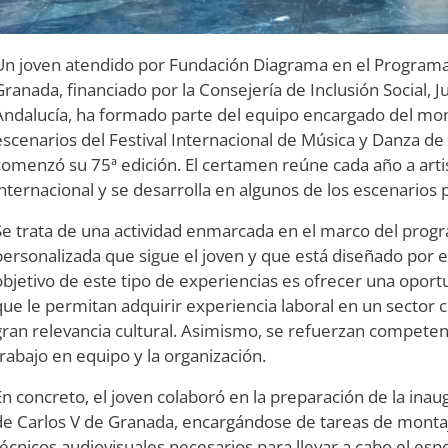
Un joven atendido por Fundación Diagrama en el Programa
Granada, financiado por la Consejería de Inclusión Social, J
Andalucía, ha formado parte del equipo encargado del mon
escenarios del Festival Internacional de Música y Danza de
comenzó su 75ª edición. El certamen reúne cada año a artis
internacional y se desarrolla en algunos de los escenarios
Se trata de una actividad enmarcada en el marco del prog
personalizada que sigue el joven y que está diseñado por e
objetivo de este tipo de experiencias es ofrecer una oport
que le permitan adquirir experiencia laboral en un sector
gran relevancia cultural. Asimismo, se refuerzan competenc
trabajo en equipo y la organización.
En concreto, el joven colaboró en la preparación de la inaug
de Carlos V de Granada, encargándose de tareas de montaj
técnicos audiovisuales necesarios para llevar a cabo el espe