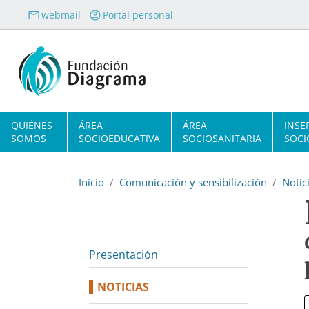
Pasar al contenido principal
webmail
Portal personal
Navegación principal
QUIÉNES
ÁREA
ÁREA
INSE
SOMOS
SOCIOEDUCATIVA
SOCIOSANITARIA
SOCI
Inicio
Comunicación y sensibilización
Notic
Presentación
NOTICIAS