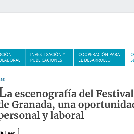
RCIÓN
INVESTIGACIÓN Y
COOPERACIÓN PARA
C
OLABORAL
PUBLICACIONES
EL DESARROLLO
S
ias
L
a escenografía del Festiva
de Granada, una oportunidad
personal y laboral
Leer