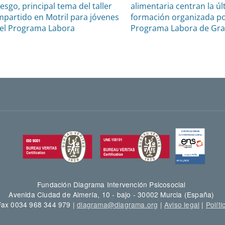
iesgo, principal tema del taller
alimentaria centran la úl
mpartido en Motril para jóvenes
formación organizada po
el Programa Labora
Programa Labora de Gr
Fundación Diagrama Intervención Psicosocial
Avenida Ciudad de Almería, 10 - bajo - 30002 Murcia (España)
 Fax 0034 968 344 979 |
diagrama@diagrama.org
|
Aviso legal
|
Políti