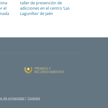
tima
taller de prevención de
r el
adicciones en el centro ‘Las
anada
Lagunillas’ de Jaén
ca de privacidad
|
Cookies