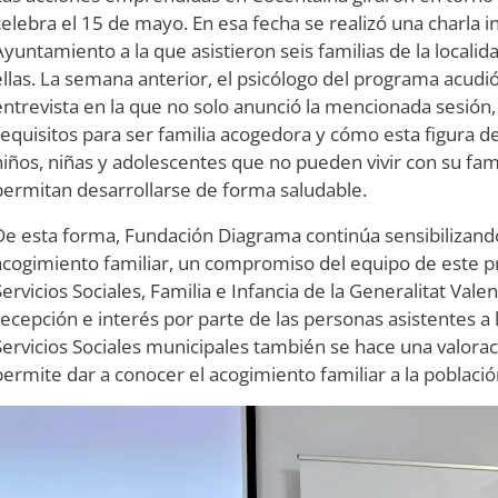
celebra el 15 de mayo. En esa fecha se realizó una charla i
Ayuntamiento a la que asistieron seis familias de la locali
ellas. La semana anterior, el psicólogo del programa acudi
entrevista en la que no solo anunció la mencionada sesión,
requisitos para ser familia acogedora y cómo esta figura de
niños, niñas y adolescentes que no pueden vivir con su fam
permitan desarrollarse de forma saludable.
De esta forma, Fundación Diagrama continúa sensibilizando
acogimiento familiar, un compromiso del equipo de este p
Servicios Sociales, Familia e Infancia de la Generalitat Va
recepción e interés por parte de las personas asistentes a l
Servicios Sociales municipales también se hace una valora
permite dar a conocer el acogimiento familiar a la població
Image