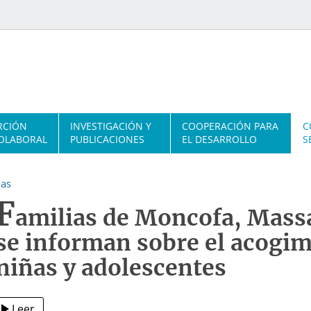
RCIÓN
INVESTIGACIÓN Y
COOPERACIÓN PARA
C
OLABORAL
PUBLICACIONES
EL DESARROLLO
S
ias
F
amilias de Moncofa, Massa
se informan sobre el acogim
niñas y adolescentes
Leer