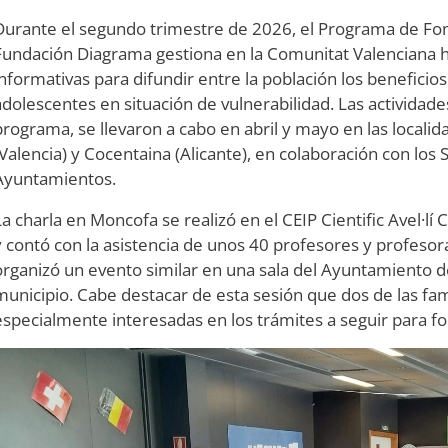
Durante el segundo trimestre de 2026, el Programa de Fo
Fundación Diagrama gestiona en la Comunitat Valenciana 
informativas para difundir entre la población los beneficio
adolescentes en situación de vulnerabilidad. Las actividade
programa, se llevaron a cabo en abril y mayo en las locali
(Valencia) y Cocentaina (Alicante), en colaboración con los 
Ayuntamientos.
La charla en Moncofa se realizó en el CEIP Cientific Avel·l
y contó con la asistencia de unos 40 profesores y profesor
organizó un evento similar en una sala del Ayuntamiento de 
municipio. Cabe destacar de esta sesión que dos de las fam
especialmente interesadas en los trámites a seguir para f
Image