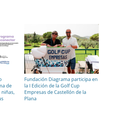
o
Fundación Diagrama participa en
rma de
la I Edición de la Golf Cup
 niñas,
Empresas de Castellón de la
us
Plana