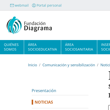
Pasar al contenido principal
webmail
Portal personal
Navegación principal
QUIÉNES
ÁREA
ÁREA
INSE
SOMOS
SOCIOEDUCATIVA
SOCIOSANITARIA
SOCI
Inicio
Comunicación y sensibilización
Notic
Presentación
NOTICIAS