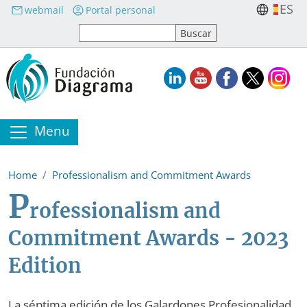
Skip to main content
ES
webmail
Portal personal
Menu
Home
Professionalism and Commitment Awards
P
rofessionalism and
Commitment Awards - 2023
Edition
La séptima edición de los Galardones Profesionalidad