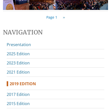
Pagination
Next page
Page 1
››
NAVIGATION
Presentation
2025 Edition
2023 Edition
2021 Edition
2019 EDITION
2017 Edition
2015 Edition