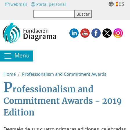
Skip to main content
ES
webmail
Portal personal
Menu
Home
Professionalism and Commitment Awards
P
rofessionalism and
Commitment Awards - 2019
Edition
Después de sus cuatro primeras ediciones, celebradas