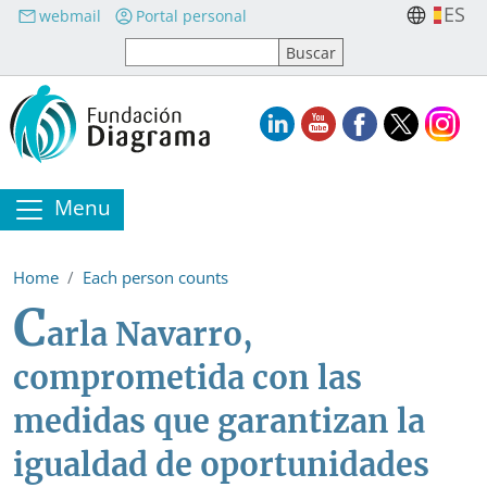
Skip to main content
ES
webmail
Portal personal
Menu
Home
Each person counts
C
arla Navarro,
comprometida con las
medidas que garantizan la
igualdad de oportunidades