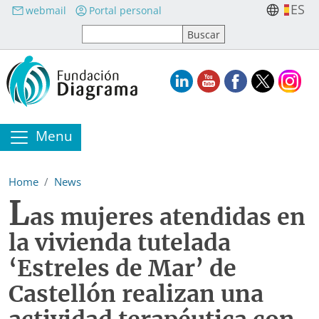
Skip to main content
ES
webmail
Portal personal
Menu
Home
News
L
as mujeres atendidas en
la vivienda tutelada
‘Estreles de Mar’ de
Castellón realizan una