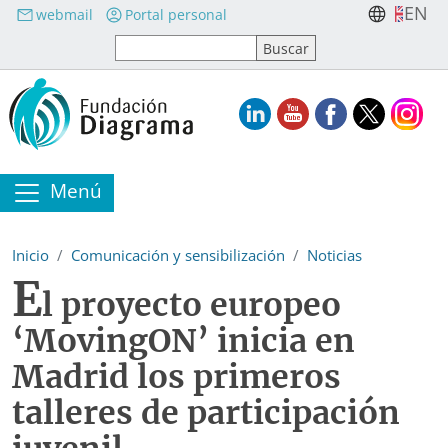
Pasar al contenido principal
EN
webmail
Portal personal
Menú
Inicio
Comunicación y sensibilización
Noticias
E
l proyecto europeo
‘MovingON’ inicia en
Madrid los primeros
talleres de participación