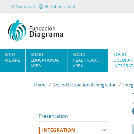
Skip to main content
webmail
Portal personal
Navegación principal
WHO
SOCIO-
SOCIO-
SOCIO-
WE ARE
EDUCATIONAL
HEALTHCARE
OCCUPAT
AREA
AREA
INTEGRAT
Home
Socio-Occupational Integration
Inte
Presentation
INTEGRATION