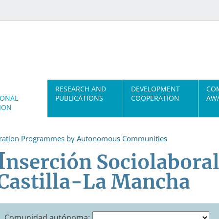
RESEARCH AND
DEVELOPMENT
CO
IONAL
PUBLICATIONS
COOPERATION
AWA
ION
gration Programmes by Autonomous Communities
I
nserción Sociolabora
Castilla-La Mancha
Comunidad autónoma: