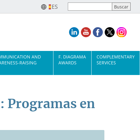
ES
MMUNICATION AND
F. DIAGRAMA
COMPLEMENTARY
RENESS-RAISING
AWARDS
SERVICES
l: Programas en