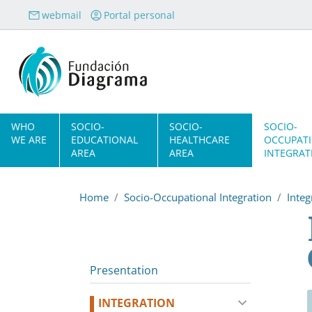
Skip to main content
webmail
Portal personal
Navegación principal
WHO
SOCIO-
SOCIO-
SOCIO-
WE ARE
EDUCATIONAL
HEALTHCARE
OCCUPAT
AREA
AREA
INTEGRAT
Home
Socio-Occupational Integration
Inte
Presentation
INTEGRATION