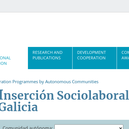
RESEARCH AND
DEVELOPMENT
CO
IONAL
PUBLICATIONS
COOPERATION
AWA
ION
gration Programmes by Autonomous Communities
I
nserción Sociolabora
Galicia
Comunidad autónoma: