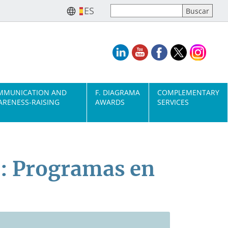
ES
MMUNICATION AND
F. DIAGRAMA
COMPLEMENTARY
RENESS-RAISING
AWARDS
SERVICES
l: Programas en