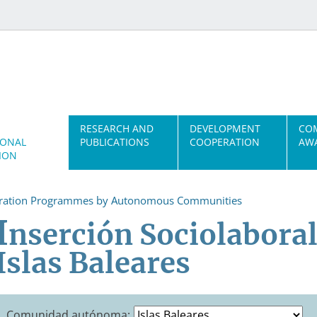
RESEARCH AND
DEVELOPMENT
CO
IONAL
PUBLICATIONS
COOPERATION
AWA
ION
gration Programmes by Autonomous Communities
I
nserción Sociolabora
Islas Baleares
Comunidad autónoma: