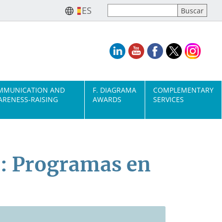
ES
MMUNICATION AND
F. DIAGRAMA
COMPLEMENTARY
RENESS-RAISING
AWARDS
SERVICES
l: Programas en