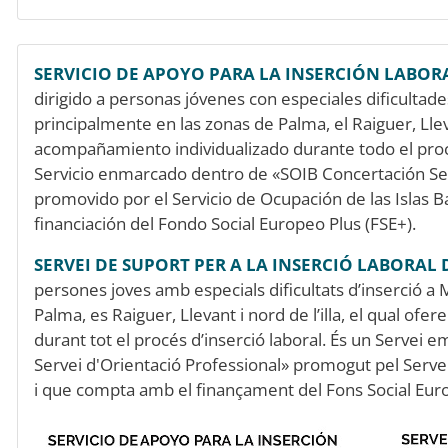
SERVICIO DE APOYO PARA LA INSERCIÓN LABORA
dirigido a personas jóvenes con especiales dificultade
principalmente en las zonas de Palma, el Raiguer, Lleva
acompañamiento individualizado durante todo el proce
Servicio enmarcado dentro de «SOIB Concertación Ser
promovido por el Servicio de Ocupación de las Islas B
financiación del Fondo Social Europeo Plus (FSE+).
SERVEI DE SUPORT PER A LA INSERCIÓ LABORAL D
persones joves amb especials dificultats d’inserció a 
Palma, es Raiguer, Llevant i nord de l’illa, el qual of
durant tot el procés d’inserció laboral. És un Servei
Servei d'Orientació Professional» promogut pel Servei
i que compta amb el finançament del Fons Social Euro
Image
Image