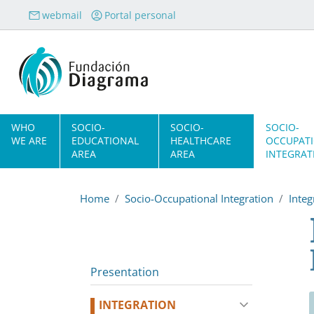
Skip to main content
webmail
Portal personal
Navegación principal
WHO
SOCIO-
SOCIO-
SOCIO-
WE ARE
EDUCATIONAL
HEALTHCARE
OCCUPAT
AREA
AREA
INTEGRAT
Home
Socio-Occupational Integration
Inte
Presentation
INTEGRATION