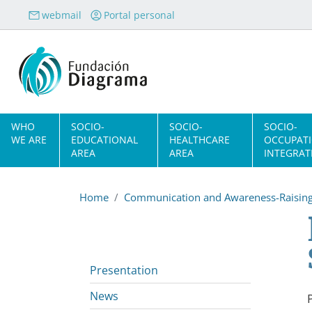
Skip to main content
webmail
Portal personal
Navegación principal
WHO
SOCIO-
SOCIO-
SOCIO-
WE ARE
EDUCATIONAL
HEALTHCARE
OCCUPAT
AREA
AREA
INTEGRAT
Home
Communication and Awareness-Raisin
Presentation
News