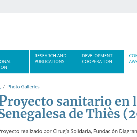
RESEARCH AND
DEVELOPMENT
CO
IONAL
PUBLICATIONS
COOPERATION
AWA
ION
g
Photo Galleries
P
royecto sanitario en 
Senegalesa de Thiès (2
Proyecto realizado por Cirugía Solidaria, Fundación Diagra