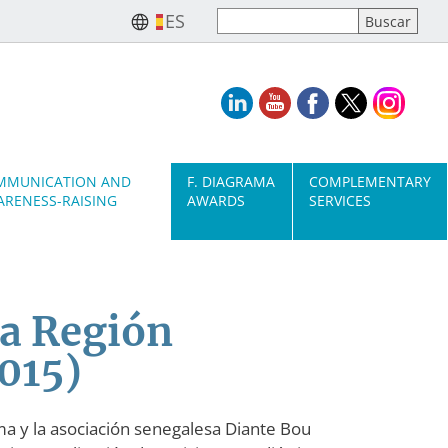
ES
MMUNICATION AND
F. DIAGRAMA
COMPLEMENTARY
RENESS-RAISING
AWARDS
SERVICES
la Región
015)
ma y la asociación senegalesa Diante Bou