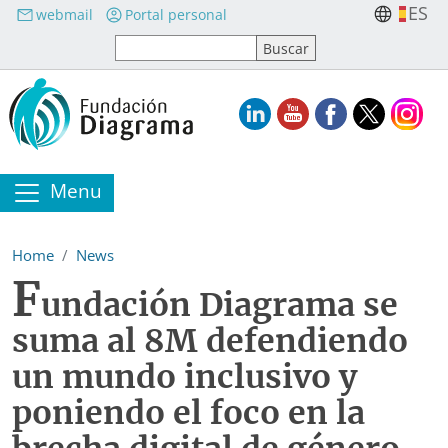
Skip to main content
ES
webmail
Portal personal
Menu
Home
News
F
undación Diagrama se
suma al 8M defendiendo
un mundo inclusivo y
poniendo el foco en la