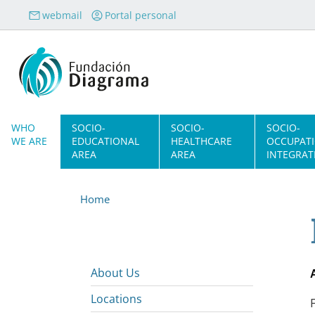
Skip to main content
webmail
Portal personal
Navegación principal
WHO
SOCIO-
SOCIO-
SOCIO-
WE ARE
EDUCATIONAL
HEALTHCARE
OCCUPAT
AREA
AREA
INTEGRAT
Home
About Us
Locations