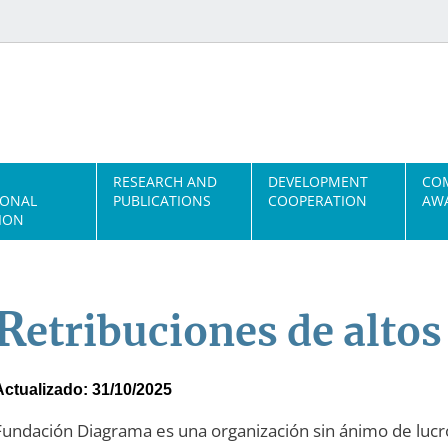
RESEARCH AND
DEVELOPMENT
CO
IONAL
PUBLICATIONS
COOPERATION
AWA
ION
R
etribuciones de altos
Actualizado: 31/10/2025
Fundación Diagrama es una organización sin ánimo de lucro