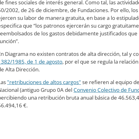
de fines sociales de interés general. Como tal, las activida
50/2002, de 26 de diciembre, de Fundaciones. Por ello, lo
ejercen su labor de manera gratuita, en base a lo estipulado
especifica que “los patronos ejercerán su cargo gratuitamen
reembolsados de los gastos debidamente justificados que el
función”.
En Diagrama no existen contratos de alta dirección, tal y 
1382/1985, de 1 de agosto
, por el que se regula la relació
de Alta Dirección.
Las
"retribuciones de altos cargos"
se refieren al equipo de
Nacional (antiguo Grupo 0A del
Convenio Colectivo de Fun
percibiendo una retribución bruta anual básica de 46.563
56.494,16 €.