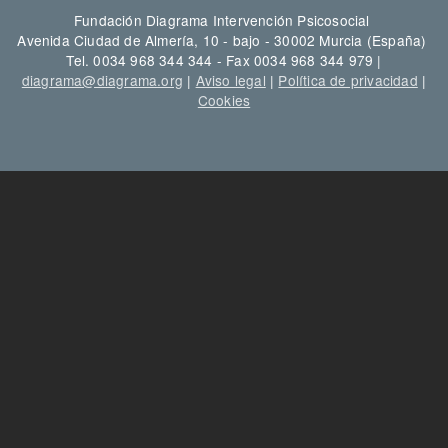
Fundación Diagrama Intervención Psicosocial
Avenida Ciudad de Almería, 10 - bajo - 30002 Murcia (España)
Tel. 0034 968 344 344 - Fax 0034 968 344 979 |
diagrama@diagrama.org
|
Aviso legal
|
Política de privacidad
|
Cookies