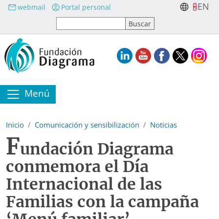
Pasar al contenido principal
EN
webmail
Portal personal
Menú
Inicio
Comunicación y sensibilización
Noticias
F
undación Diagrama
conmemora el Día
Internacional de las
Familias con la campaña