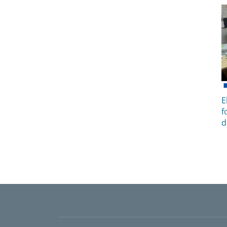
E
f
d