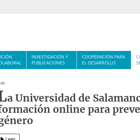
RCIÓN
INVESTIGACIÓN Y
COOPERACIÓN PARA
C
OLABORAL
PUBLICACIONES
EL DESARROLLO
S
ias
L
a Universidad de Salamanc
formación online para preven
género
Leer