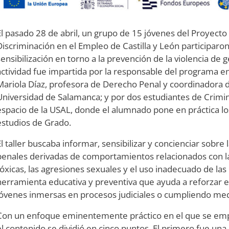
El pasado 28 de abril, un grupo de 15 jóvenes del Proyect
Discriminación en el Empleo de Castilla y León participaron
sensibilización en torno a la prevención de la violencia de g
actividad fue impartida por la responsable del programa 
Mariola Díaz, profesora de Derecho Penal y coordinadora de 
Universidad de Salamanca; y por dos estudiantes de Crimin
espacio de la USAL, donde el alumnado pone en práctica l
estudios de Grado.
El taller buscaba informar, sensibilizar y concienciar sobre
penales derivadas de comportamientos relacionados con la 
tóxicas, las agresiones sexuales y el uso inadecuado de las 
herramienta educativa y preventiva que ayuda a reforzar e
jóvenes inmersas en procesos judiciales o cumpliendo med
Con un enfoque eminentemente práctico en el que se emp
el contenido se dividió en cinco puntos. El primero fue una 