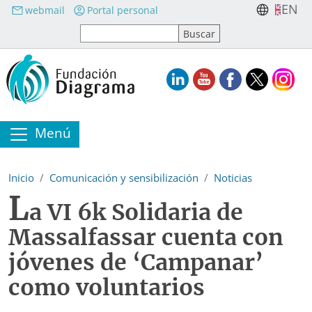
Pasar al contenido principal
EN
webmail
Portal personal
Menú
Inicio
Comunicación y sensibilización
Noticias
L
a VI 6k Solidaria de
Massalfassar cuenta con
jóvenes de ‘Campanar’
como voluntarios