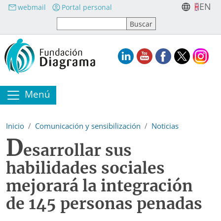
Pasar al contenido principal
EN
webmail
Portal personal
Menú
Inicio
Comunicación y sensibilización
Noticias
D
esarrollar sus
habilidades sociales
mejorará la integración
de 145 personas penadas