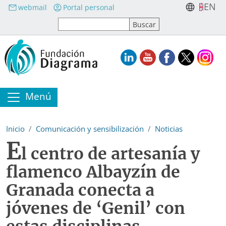
Pasar al contenido principal
EN
webmail
Portal personal
Menú
Inicio
Comunicación y sensibilización
Noticias
E
l centro de artesanía y
flamenco Albayzín de
Granada conecta a
jóvenes de ‘Genil’ con