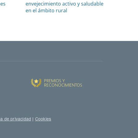
nes
envejecimiento activo y saludable
en el ámbito rural
ca de privacidad
|
Cookies