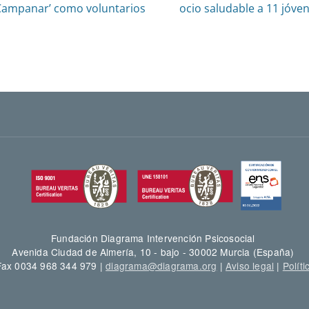
Campanar’ como voluntarios
ocio saludable a 11 jóve
Fundación Diagrama Intervención Psicosocial
Avenida Ciudad de Almería, 10 - bajo - 30002 Murcia (España)
 Fax 0034 968 344 979 |
diagrama@diagrama.org
|
Aviso legal
|
Políti