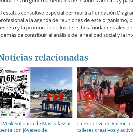
entidades no gubernamentales de distintos ámbitos y país
El estatus consultivo especial permitirá a Fundación Diag
profesional a la agenda de reuniones de este organismo, 
respeto y la promoción de los derechos fundamentales de
además de contribuir al análisis de la realidad social y la i
Noticias relacionadas
a VI 6k Solidaria de Massalfassar
La ExpoJove de Valencia 
uenta con jóvenes de
talleres creativos y activ