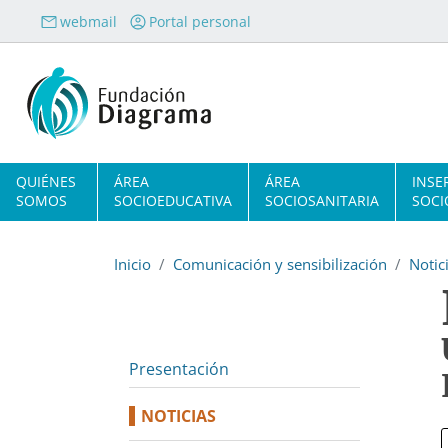
Pasar al contenido principal
webmail
Portal personal
Navegación principal
QUIÉNES
ÁREA
ÁREA
INSE
SOMOS
SOCIOEDUCATIVA
SOCIOSANITARIA
SOCI
Inicio
Comunicación y sensibilización
Notic
Presentación
NOTICIAS