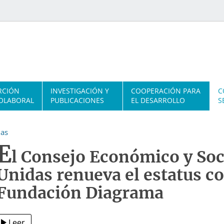
RCIÓN
INVESTIGACIÓN Y
COOPERACIÓN PARA
C
OLABORAL
PUBLICACIONES
EL DESARROLLO
S
ias
E
l Consejo Económico y Soc
Unidas renueva el estatus co
Fundación Diagrama
Leer