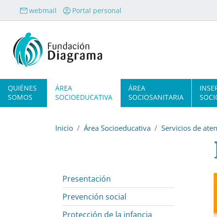
Pasar al contenido principal
webmail
Portal personal
Navegación principal
QUIÉNES
ÁREA
ÁREA
INSE
SOMOS
SOCIOEDUCATIVA
SOCIOSANITARIA
SOCI
Inicio
Área Socioeducativa
Servicios de aten
Presentación
Prevención social
Protección de la infancia