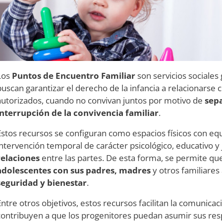
Los
Puntos de Encuentro Familiar
son servicios sociales 
buscan garantizar el derecho de la infancia a relacionarse 
autorizados, cuando no convivan juntos por motivo de
sepa
interrupción de la convivencia familiar
.
Estos recursos se configuran como espacios físicos con e
intervención temporal de carácter psicológico, educativo y 
relaciones
entre las partes. De esta forma, se permite qu
adolescentes con sus padres, madres
y otros familiares
seguridad y bienestar
.
Entre otros objetivos, estos recursos facilitan la comunicació
contribuyen a que los progenitores puedan asumir sus res