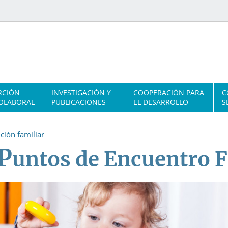
RCIÓN
INVESTIGACIÓN Y
COOPERACIÓN PARA
C
OLABORAL
PUBLICACIONES
EL DESARROLLO
S
ción familiar
P
untos de Encuentro F