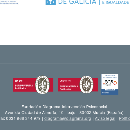
Fundación Diagrama Intervención Psicosocial
Avenida Ciudad de Almería, 10 - bajo - 30002 Murcia (España)
 Fax 0034 968 344 979 |
diagrama@diagrama.org
|
Aviso legal
|
Políti