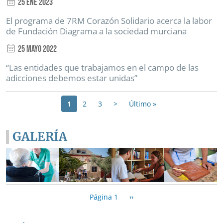
25 Ene 2023
El programa de 7RM Corazón Solidario acerca la labor
de Fundación Diagrama a la sociedad murciana
25 Mayo 2022
“Las entidades que trabajamos en el campo de las
adicciones debemos estar unidas”
Paginación
Siguiente página
Última página
1
2
3
>
Último »
GALERÍA
Paginación
Siguiente página
Página 1
››