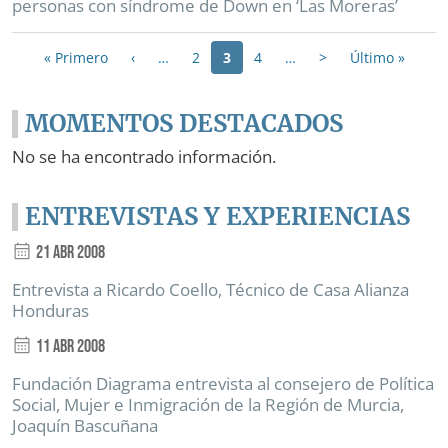
personas con síndrome de Down en ‘Las Moreras’
Paginación
Primera página
Página anterior
Siguiente página
Última
« Primero
‹
…
2
3
4
…
>
Último »
MOMENTOS DESTACADOS
No se ha encontrado información.
ENTREVISTAS Y EXPERIENCIAS
21 Abr 2008
Entrevista a Ricardo Coello, Técnico de Casa Alianza
Honduras
11 Abr 2008
Fundación Diagrama entrevista al consejero de Política
Social, Mujer e Inmigración de la Región de Murcia,
Joaquín Bascuñana