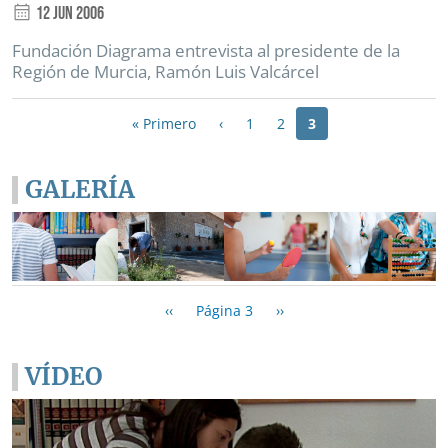
12 Jun 2006
Fundación Diagrama entrevista al presidente de la
Región de Murcia, Ramón Luis Valcárcel
Paginación
Primera página
Página anterior
« Primero
‹
1
2
3
GALERÍA
Paginación
Página anterior
Siguiente página
‹‹
Página 3
››
VÍDEO